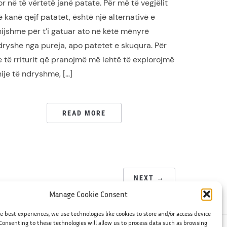
or në të vërtetë janë patate. Për më të vegjëlit
ë kanë qejf patatet, është një alternativë e
hijshme për t’i gatuar ato në këtë mënyrë
dryshe nga pureja, apo patetet e skuqura. Për
e të rriturit që pranojmë më lehtë të explorojmë
hije të ndryshme, […]
READ MORE
NEXT →
Manage Cookie Consent
e best experiences, we use technologies like cookies to store and/or access device
Consenting to these technologies will allow us to process data such as browsing