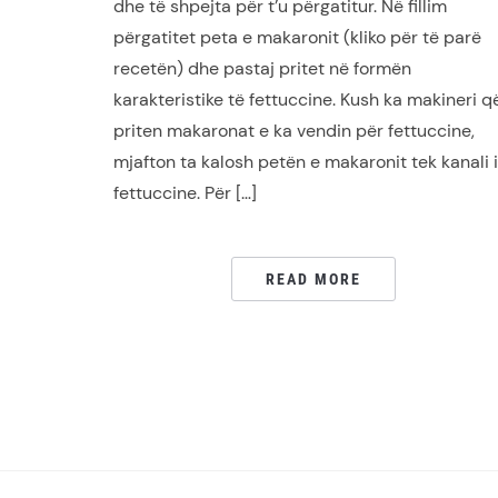
dhe të shpejta për t’u përgatitur. Në fillim
përgatitet peta e makaronit (kliko për të parë
recetën) dhe pastaj pritet në formën
karakteristike të fettuccine. Kush ka makineri q
priten makaronat e ka vendin për fettuccine,
mjafton ta kalosh petën e makaronit tek kanali i
fettuccine. Për […]
READ MORE
POSTS
PAGINATION