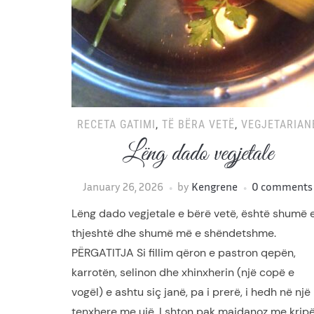
RECETA GATIMI
,
TË BËRA VETË
,
VEGJETARIAN
Lëng dado vegjetale
January 26, 2026
by
Kengrene
0 comments
Lëng dado vegjetale e bërë vetë, është shumë 
thjeshtë dhe shumë më e shëndetshme.
PËRGATITJA Si fillim qëron e pastron qepën,
karrotën, selinon dhe xhinxherin (një copë e
vogël) e ashtu siç janë, pa i prerë, i hedh në një
tenxhere me ujë. I shton pak majdanoz me krip