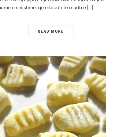
humë e shijshme, që mbledh të madh e […]
READ MORE