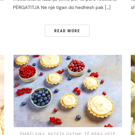
PËRGATITJA Në një tigan do hedhësh pak […]
s
READ MORE
ËMBËLSIRA
,
RECETA GATIMI
,
TË BËRA VETË