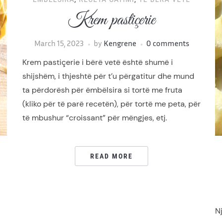
Krem pastiçerie
March 15, 2023
by
Kengrene
0 comments
Krem pastiçerie i bërë vetë është shumë i
shijshëm, i thjeshtë për t’u përgatitur dhe mund
ta përdorësh për ëmbëlsira si tortë me fruta
(kliko për të parë recetën), për tortë me peta, për
të mbushur “croissant” për mëngjes, etj.
READ MORE
N