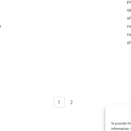
p
q
s
ë
n
n
s
1
2
To provide th
information. 