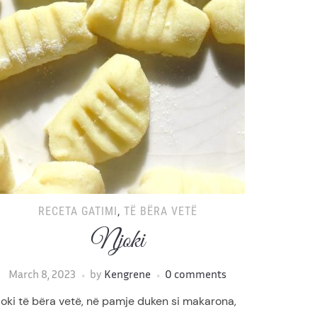
RECETA GATIMI
,
TË BËRA VETË
Njoki
March 8, 2023
by
Kengrene
0 comments
joki të bëra vetë, në pamje duken si makarona,