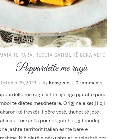
PJATA TË PARA
,
RECETA GATIMI
,
TË BËRA VETË
Pappardelle me ragù
October 29, 2023
by
Kengrene
0 comments
appardelle me ragù është një nga pjatat e para
mbol të dietës mesdhetare. Origjina e këtij lloji
karoni të freskët, i bërë vetë, thuhet të jetë
rahina e Toskanës por sot gatuhet gjithandej
he jashtë territorit Italian është bërë e
amshme. Një pjatë e përkushtuar, e thjeshtë por