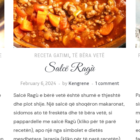
E
RECETA GATIMI
,
TË BËRA VETË
Salcë Ragù
February 6, 2024
by
Kengrene
1 comment
e
Salcë Ragù e bërë vetë është shumë e thjeshtë
P
dhe plot shije. Një salcë që shoqëron makaronat,
si
sidomos ato të freskëta dhe të bëra vetë, si
ma
pappardelle me salcë Ragù (kliko për të parë
k
recetën), apo një nga simbolet e dietës
ed
ën
mesdhetare, lazanja (kliko për të parë recetën).
f