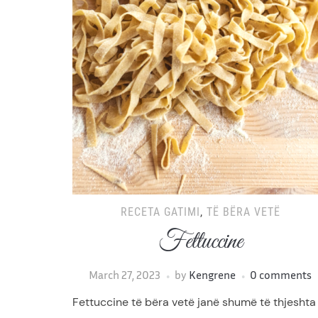
RECETA GATIMI
,
TË BËRA VETË
Fettuccine
March 27, 2023
by
Kengrene
0 comments
Fettuccine të bëra vetë janë shumë të thjeshta