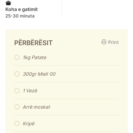
Koha e gatimit
25-30 minuta
PËRBËRËSIT
Print
1kg Patate
300gr Miell
00
1 Vezë
Arrë moskat
Kripë