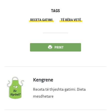
TAGS
RECETA GATIMI
TË BËRA VETË
PRINT
Kengrene
Receta të thjeshta gatimi. Dieta
mesdhetare