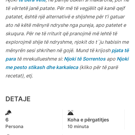
të vërtetë janë patate. Për më të vegjëlit që kanë qejf
patatet, është një alternativë e shijshme për t’i gatuar
ato në këtë mënyrë ndryshe nga pureja, apo patetet e
skuqura. Për ne të rriturit që pranojmë më lehtë të
explorojmë shije të ndryshme, njokit do t`ju habisin me
mënyrën sesi shkrihen në gojë.
Mund të krijosh
pjata të
para
të mrekullueshme si:
Njoki të Sorrentos
apo
Njoki
me pesto stikash dhe karkaleca
(kliko për të parë
recetat), etj.
DETAJE
6
Koha e përgatitjes
Persona
10 minuta