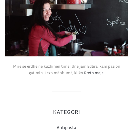
Mirë se erdhe në kuzhinën time! Unë jam Edlira, kam pasion
gatimin. Lexo më shumë, kliko
Rreth meje
.
KATEGORI
Antipasta