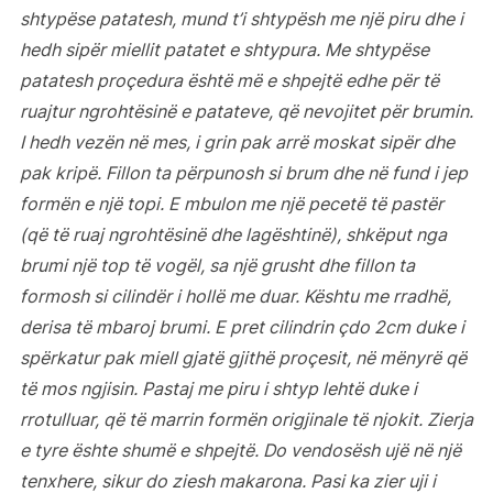
shtypëse patatesh, mund t’i shtypësh me një piru dhe i
hedh sipër miellit patatet e shtypura. Me shtypëse
patatesh proçedura është më e shpejtë edhe për të
ruajtur ngrohtësinë e patateve, që nevojitet për brumin.
I hedh vezën në mes, i grin pak arrë moskat sipër dhe
pak kripë. Fillon ta përpunosh si brum dhe në fund i jep
formën e një topi. E mbulon me një pecetë të pastër
(që të ruaj ngrohtësinë dhe lagështinë), shkëput nga
brumi një top të vogël, sa një grusht dhe fillon ta
formosh si cilindër i hollë me duar. Kështu me rradhë,
derisa të mbaroj brumi. E pret cilindrin çdo 2cm duke i
spërkatur pak miell gjatë gjithë proçesit, në mënyrë që
të mos ngjisin. Pastaj me piru i shtyp lehtë duke i
rrotulluar, që të marrin formën origjinale të njokit. Zierja
e tyre ështe shumë e shpejtë. Do vendosësh ujë në një
tenxhere, sikur do ziesh makarona. Pasi ka zier uji i