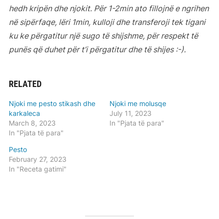
hedh kripën dhe njokit. Për 1-2min ato fillojnë e ngrihen
në sipërfaqe, lëri 1min, kulloji dhe transferoji tek tigani
ku ke përgatitur një sugo të shijshme, për respekt të
punës që duhet për t’i përgatitur dhe të shijes :-).
RELATED
Njoki me pesto stikash dhe
Njoki me molusqe
karkaleca
July 11, 2023
March 8, 2023
In "Pjata të para"
In "Pjata të para"
Pesto
February 27, 2023
In "Receta gatimi"