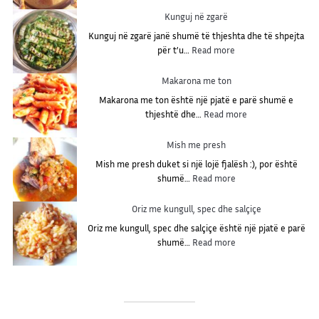
j
Kunguj në zgarë
e
Kunguj në zgarë janë shumë të thjeshta dhe të shpejta
l
:
për t’u…
Read more
i
K
v
u
Makarona me ton
o
n
g
Makarona me ton është një pjatë e parë shumë e
g
ë
:
thjeshtë dhe…
Read more
u
l
M
j
m
a
Mish me presh
n
e
k
ë
Mish me presh duket si një lojë fjalësh :), por është
r
a
z
:
shumë…
Read more
i
r
g
M
g
o
a
i
Oriz me kungull, spec dhe salçiçe
o
n
r
s
n
a
Oriz me kungull, spec dhe salçiçe është një pjatë e parë
ë
h
:
m
shumë…
Read more
m
O
e
e
r
t
p
i
o
r
z
n
e
m