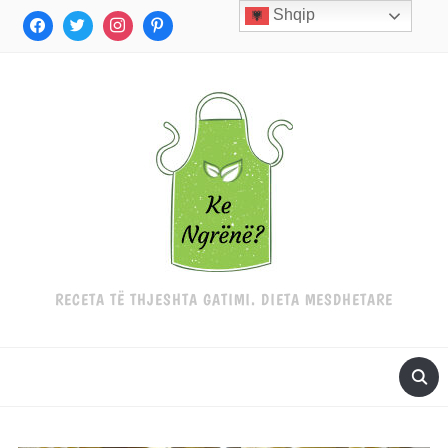
Shqip
RECETA TË THJESHTA GATIMI. DIETA MESDHETARE