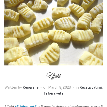
Njoki
Written by
Kengrene
on
March 8, 2023
in
Receta gatimi
,
Të bëra vetë
Njoki
të bëra vetë
, në pamje duken si makarona, por në