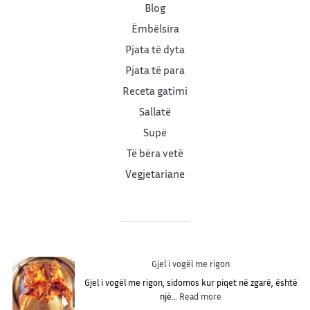
Blog
Ëmbëlsira
Pjata të dyta
Pjata të para
Receta gatimi
Sallatë
Supë
Të bëra vetë
Vegjetariane
Gjel i vogël me rigon
Gjel i vogël me rigon, sidomos kur piqet në zgarë, është
:
një…
Read more
G