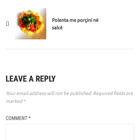
Polenta me porçini në
salcë
LEAVE A REPLY
Your email address will not be published.
Required fields are
marked
*
COMMENT
*