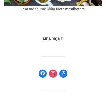
e
Lexo më shumë, kliko
Dieta mesdhetare.
MË NDIQ NË
: