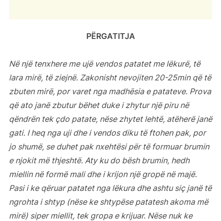
PËRGATITJA
Në një tenxhere me ujë vendos patatet me lëkurë, të
lara mirë, të ziejnë. Zakonisht nevojiten 20-25min që të
zbuten mirë, por varet nga madhësia e patateve. Prova
që ato janë zbutur bëhet duke i zhytur një piru në
qëndrën tek çdo patate, nëse zhytet lehtë, atëherë janë
gati. I heq nga uji dhe i vendos diku të ftohen pak, por
jo shumë, se duhet pak nxehtësi për të formuar brumin
e njokit më thjeshtë. Aty ku do bësh brumin, hedh
miellin në formë mali dhe i krijon një gropë në majë.
Pasi i ke qëruar patatet nga lëkura dhe ashtu siç janë të
ngrohta i shtyp (nëse ke shtypëse patatesh akoma më
mirë) siper miellit, tek gropa e krijuar. Nëse nuk ke