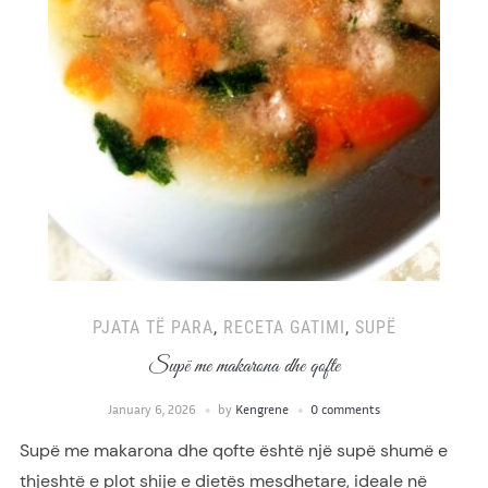
PJATA TË PARA
,
RECETA GATIMI
,
SUPË
Supë me makarona dhe qofte
January 6, 2026
by
Kengrene
0 comments
Supë me makarona dhe qofte është një supë shumë e
thjeshtë e plot shije e dietës mesdhetare, ideale në