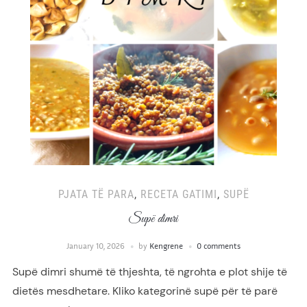
PJATA TË PARA
,
RECETA GATIMI
,
SUPË
Supë dimri
January 10, 2026
by
Kengrene
0 comments
Supë dimri shumë të thjeshta, të ngrohta e plot shije të
dietës mesdhetare. Kliko kategorinë supë për të parë