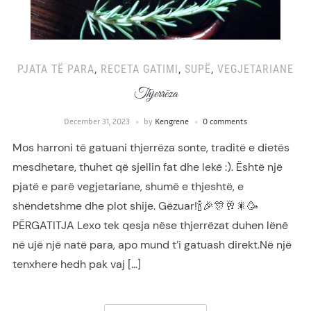
PJATA TË PARA
,
RECETA GATIMI
,
SUPË
,
VEGJETARIANE
Thjerrëza
December 31, 2023
by
Kengrene
0 comments
Mos harroni të gatuani thjerrëza sonte, traditë e dietës
mesdhetare, thuhet që sjellin fat dhe lekë :). Është një
pjatë e parë vegjetariane, shumë e thjeshtë, e
shëndetshme dhe plot shije. Gëzuar!🍾🎉🎊🥂🎇🥳
PËRGATITJA Lexo tek qesja nëse thjerrëzat duhen lënë
në ujë një natë para, apo mund t’i gatuash direkt.Në një
tenxhere hedh pak vaj […]