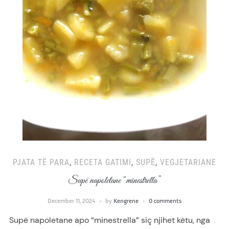
PJATA TË PARA
,
RECETA GATIMI
,
SUPË
,
VEGJETARIANE
Supë napoletane “minestrella”
December 11, 2024
by
Kengrene
0 comments
Supë napoletane apo “minestrella” siç njihet këtu, nga