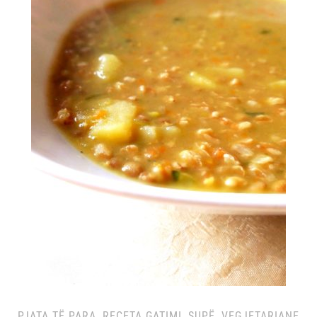
PJATA TË PARA
,
RECETA GATIMI
,
SUPË
,
VEGJETARIANE