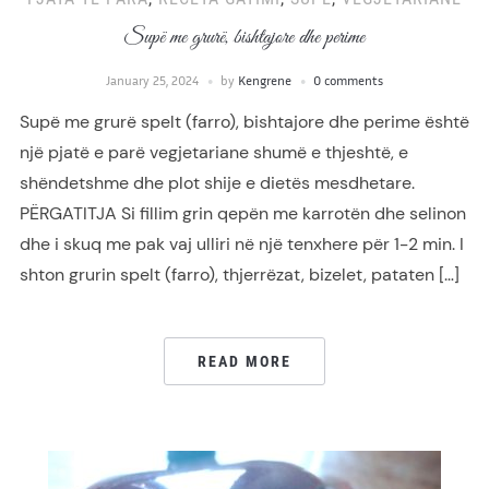
Supë me grurë, bishtajore dhe perime
January 25, 2024
by
Kengrene
0 comments
Supë me grurë spelt (farro), bishtajore dhe perime është
një pjatë e parë vegjetariane shumë e thjeshtë, e
shëndetshme dhe plot shije e dietës mesdhetare.
PËRGATITJA Si fillim grin qepën me karrotën dhe selinon
dhe i skuq me pak vaj ulliri në një tenxhere për 1-2 min. I
shton grurin spelt (farro), thjerrëzat, bizelet, pataten […]
READ MORE