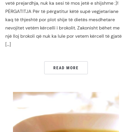
vetë prejardhja, nuk ka sesi të mos jetë e shijshme :)!
PËRGATITJA Për të përgatitur këtë supë vegjetariane
kaq të thjeshtë por plot shije të dietës mesdhetare
nevojitet vetëm kërcelli i brokolit. Zakonisht bëhet me
një lloj brokoli që nuk ka lule por vetem kërcell të gjatë
[…]
READ MORE