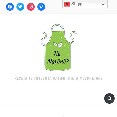
Shqip
RECETA TË THJESHTA GATIMI. DIETA MESDHETARE