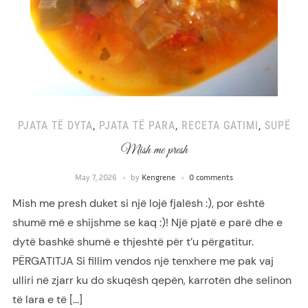
PJATA TË DYTA
,
PJATA TË PARA
,
RECETA GATIMI
,
SUPË
Mish me presh
May 7, 2026
by
Kengrene
0 comments
Mish me presh duket si një lojë fjalësh :), por është
shumë më e shijshme se kaq :)! Një pjatë e parë dhe e
dytë bashkë shumë e thjeshtë për t’u përgatitur.
PËRGATITJA Si fillim vendos një tenxhere me pak vaj
ulliri në zjarr ku do skuqësh qepën, karrotën dhe selinon
të lara e të […]