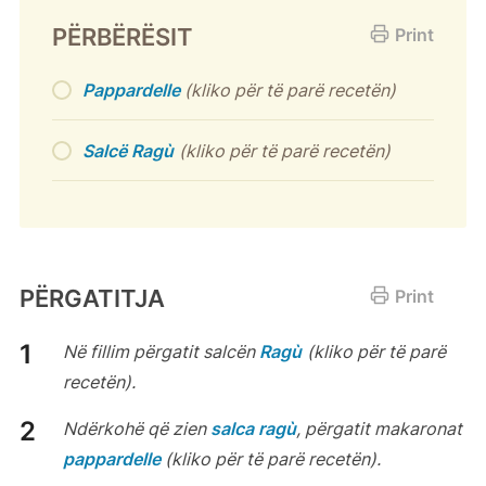
PËRBËRËSIT
Print
Pappardelle
(kliko për të parë recetën)
Salcë Ragù
(kliko për të parë recetën)
PËRGATITJA
Print
Në fillim përgatit salcën
Ragù
(kliko për të parë
recetën).
Ndërkohë që zien
salca ragù
, përgatit makaronat
pappardelle
(kliko për të parë recetën).