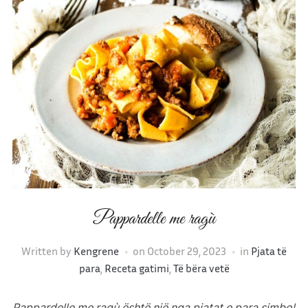
Pappardelle me ragù
Written by
Kengrene
on
October 29, 2023
in
Pjata të
para
,
Receta gatimi
,
Të bëra vetë
Pappardelle me ragù është një nga pjatat e para simbol