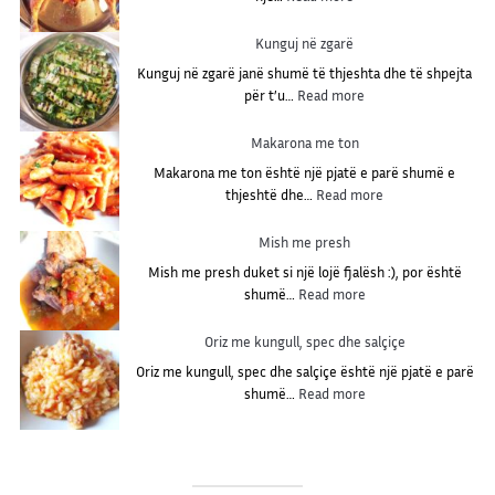
G
j
Kunguj në zgarë
e
Kunguj në zgarë janë shumë të thjeshta dhe të shpejta
l
:
për t’u…
Read more
i
K
v
u
Makarona me ton
o
n
g
Makarona me ton është një pjatë e parë shumë e
g
ë
:
thjeshtë dhe…
Read more
u
l
M
j
m
a
Mish me presh
n
e
k
ë
Mish me presh duket si një lojë fjalësh :), por është
r
a
z
:
shumë…
Read more
i
r
g
M
g
o
a
i
Oriz me kungull, spec dhe salçiçe
o
n
r
s
n
a
Oriz me kungull, spec dhe salçiçe është një pjatë e parë
ë
h
:
m
shumë…
Read more
m
O
e
e
r
t
p
i
o
r
z
n
e