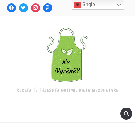
Shqip
RECETA TË THJESHTA GATIMI. DIETA MESDHETARE