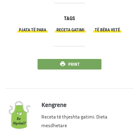
TAGS
PJATA TË PARA
RECETA GATIMI
TË BËRA VETË
PRINT
Kengrene
Receta të thjeshta gatimi. Dieta
mesdhetare