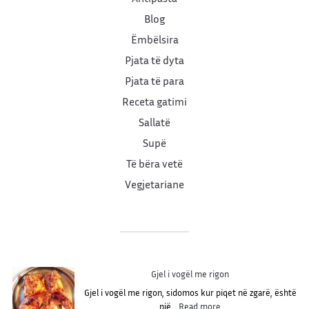
Blog
Ëmbëlsira
Pjata të dyta
Pjata të para
Receta gatimi
Sallatë
Supë
Të bëra vetë
Vegjetariane
Gjel i vogël me rigon
Gjel i vogël me rigon, sidomos kur piqet në zgarë, është
:
një…
Read more