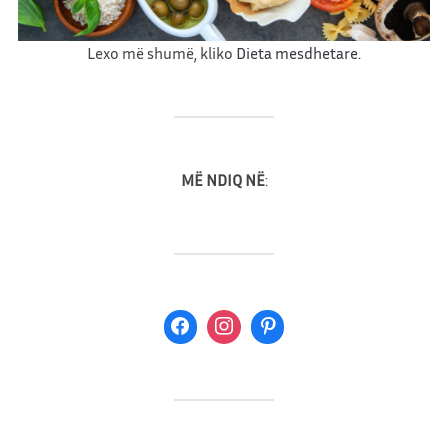
e
Lexo më shumë, kliko
Dieta mesdhetare.
MË NDIQ NË
: