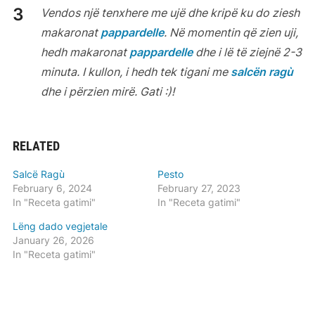
Vendos një tenxhere me ujë dhe kripë ku do ziesh
makaronat
pappardelle
. Në momentin që zien uji,
hedh makaronat
pappardelle
dhe i lë të ziejnë 2-3
minuta. I kullon, i hedh tek tigani me
salcën ragù
dhe i përzien mirë. Gati :)!
RELATED
Salcë Ragù
Pesto
February 6, 2024
February 27, 2023
In "Receta gatimi"
In "Receta gatimi"
Lëng dado vegjetale
January 26, 2026
In "Receta gatimi"