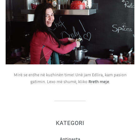
Mirë se erdhe në kuzhinën time! Unë jam Edlira, kam pasion
gatimin. Lexo më shumë, kliko
Rreth meje
.
KATEGORI
Antipasta