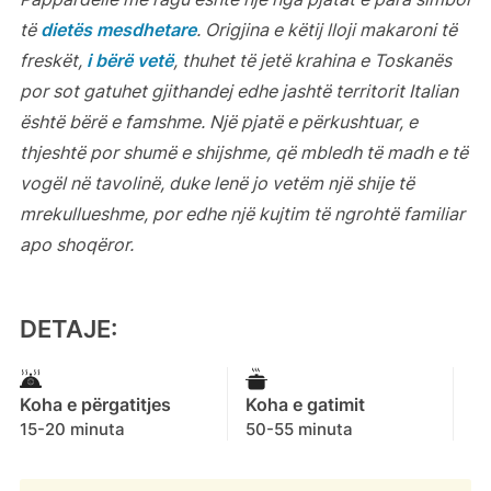
të
dietës mesdhetare
. Origjina e këtij lloji makaroni të
freskët,
i bërë vetë
, thuhet të jetë krahina e Toskanës
por sot gatuhet gjithandej edhe jashtë territorit Italian
është bërë e famshme. Një pjatë e përkushtuar, e
thjeshtë por shumë e shijshme, që mbledh të madh e të
vogël në tavolinë, duke lenë jo vetëm një shije të
mrekullueshme, por edhe një kujtim të ngrohtë familiar
apo shoqëror.
DETAJE:
Koha e përgatitjes
Koha e gatimit
15-20 minuta
50-55 minuta