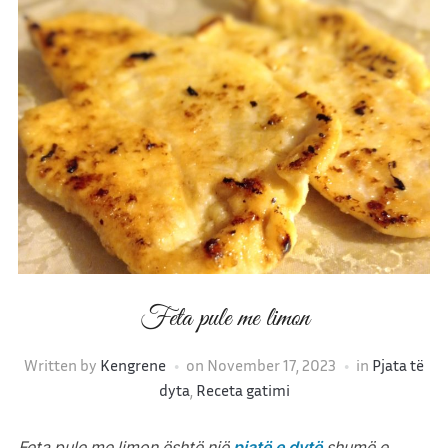
Feta pule me limon
Written by
Kengrene
on
November 17, 2023
in
Pjata të
dyta
,
Receta gatimi
Feta pule me limon është një
pjatë e dytë
shumë e