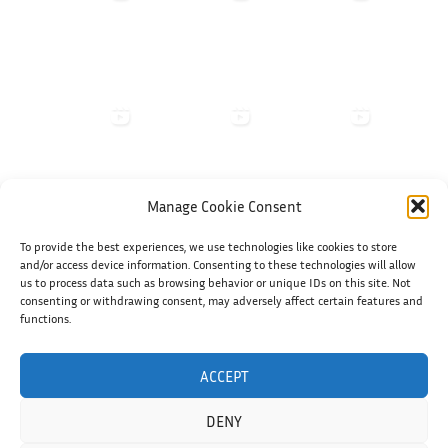
Manage Cookie Consent
To provide the best experiences, we use technologies like cookies to store
Shiko në Instagram
and/or access device information. Consenting to these technologies will allow
us to process data such as browsing behavior or unique IDs on this site. Not
consenting or withdrawing consent, may adversely affect certain features and
functions.
ACCEPT
HOME
PRIVACY POLICY
KONTAKT
COOKIE POLICY (EU)
DENY