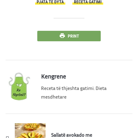
PJATA TË DYTA
RECETA GATIMI
PRINT
Kengrene
Receta të thjeshta gatimi. Dieta
mesdhetare
Sallatë avokado me