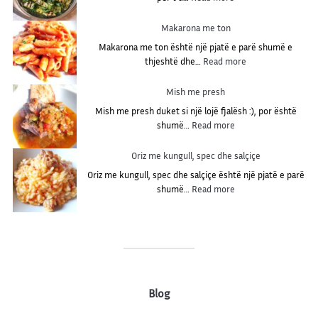
i
K
v
u
Makarona me ton
o
n
g
Makarona me ton është një pjatë e parë shumë e
g
ë
:
thjeshtë dhe…
Read more
u
l
M
j
m
a
Mish me presh
n
e
k
ë
Mish me presh duket si një lojë fjalësh :), por është
r
a
z
:
shumë…
Read more
i
r
g
M
g
o
a
i
Oriz me kungull, spec dhe salçiçe
o
n
r
s
n
a
Oriz me kungull, spec dhe salçiçe është një pjatë e parë
ë
h
:
m
shumë…
Read more
m
O
e
e
r
t
p
i
o
r
z
n
e
m
s
e
h
k
Blog
u
n