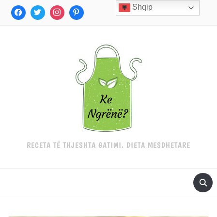
Shqip
RECETA TË THJESHTA GATIMI. DIETA MESDHETARE