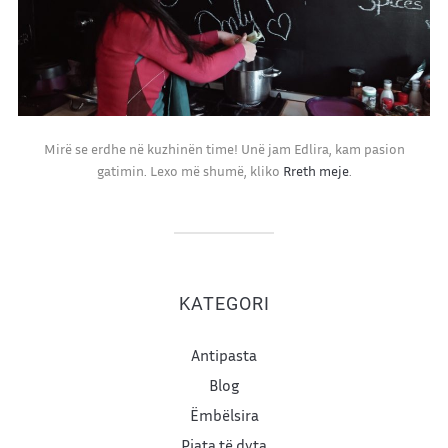
Mirë se erdhe në kuzhinën time! Unë jam Edlira, kam pasion
gatimin. Lexo më shumë, kliko
Rreth meje
.
KATEGORI
Antipasta
Blog
Ëmbëlsira
Pjata të dyta