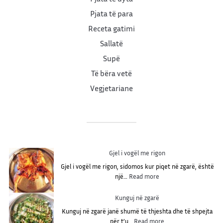
Pjata të para
Receta gatimi
Sallatë
Supë
Të bëra vetë
Vegjetariane
Gjel i vogël me rigon
Gjel i vogël me rigon, sidomos kur piqet në zgarë, është
:
një…
Read more
G
j
Kunguj në zgarë
e
Kunguj në zgarë janë shumë të thjeshta dhe të shpejta
l
:
për t’u…
Read more