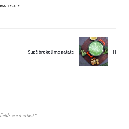
mesdhetare
Supë brokoli me patate
fields are marked
*