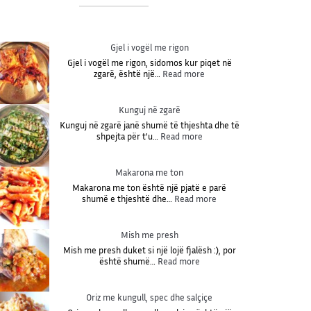
Gjel i vogël me rigon
Gjel i vogël me rigon, sidomos kur piqet në
:
zgarë, është një…
Read more
G
j
e
Kunguj në zgarë
l
Kunguj në zgarë janë shumë të thjeshta dhe të
i
:
shpejta për t’u…
Read more
v
K
o
u
g
n
Makarona me ton
ë
g
l
Makarona me ton është një pjatë e parë
u
m
:
shumë e thjeshtë dhe…
Read more
j
e
M
n
r
a
ë
i
k
Mish me presh
z
g
a
g
Mish me presh duket si një lojë fjalësh :), por
o
r
a
:
është shumë…
Read more
n
o
r
M
n
ë
i
a
s
Oriz me kungull, spec dhe salçiçe
m
h
e