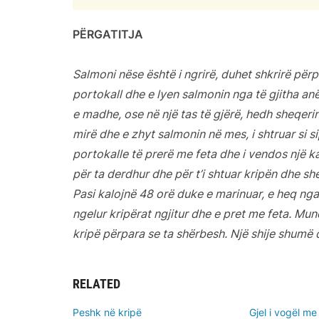
PËRGATITJA
Salmoni nëse është i ngrirë, duhet shkrirë përp
portokall dhe e lyen salmonin nga të gjitha anë
e madhe, ose në një tas të gjërë, hedh sheqeri
mirë dhe e zhyt salmonin në mes, i shtruar si
portokalle të prerë me feta dhe i vendos një k
për ta derdhur dhe për t’i shtuar kripën dhe sh
Pasi kalojnë 48 orë duke e marinuar, e heq nga 
ngelur kripërat ngjitur dhe e pret me feta. Mund
kripë përpara se ta shërbesh. Një shije shumë 
RELATED
Peshk në kripë
Gjel i vogël me