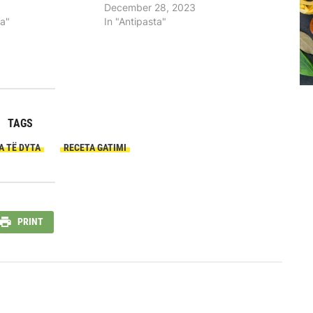
December 28, 2023
ta"
In "Antipasta"
TAGS
A TË DYTA
RECETA GATIMI
PRINT