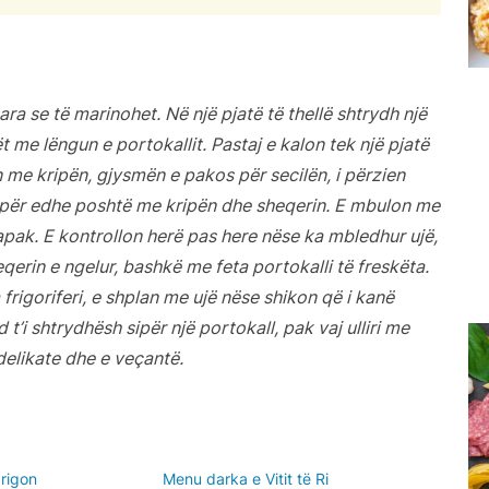
ara se të marinohet. Në një pjatë të thellë shtrydh një
t me lëngun e portokallit. Pastaj e kalon tek një pjatë
n me kripën, gjysmën e pakos për secilën, i përzien
 sipër edhe poshtë me kripën dhe sheqerin. E mbulon me
apak. E kontrollon herë pas here nëse ka mbledhur ujë,
eqerin e ngelur, bashkë me feta portokalli të freskëta.
frigoriferi, e shplan me ujë nëse shikon që i kanë
 t’i shtrydhësh sipër një portokall, pak vaj ulliri me
delikate dhe e veçantë.
 rigon
Menu darka e Vitit të Ri