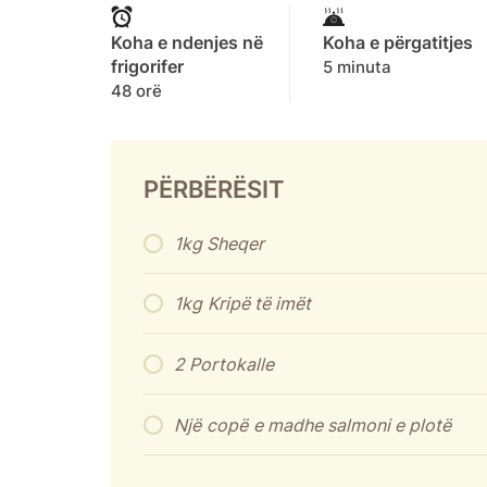
Koha e ndenjes në
Koha e përgatitjes
frigorifer
5 minuta
48 orë
PËRBËRËSIT
1kg Sheqer
1kg
Kripë të imët
2 Portokalle
Një
copë
e madhe salmoni e plotë