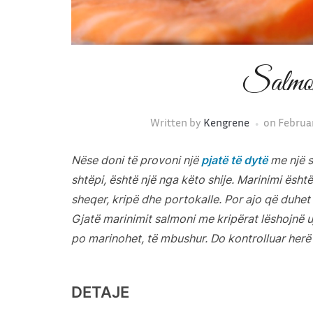
Salmon
Written by
Kengrene
on
Februar
Nëse doni të provoni një
pjatë të dytë
me një s
shtëpi, është një nga këto shije. Marinimi ësht
sheqer, kripë dhe
portokalle. Por ajo që duhet
Gjatë marinimit salmoni me kripërat lëshojnë uj
po marinohet, të mbushur. Do kontrolluar herë 
DETAJE