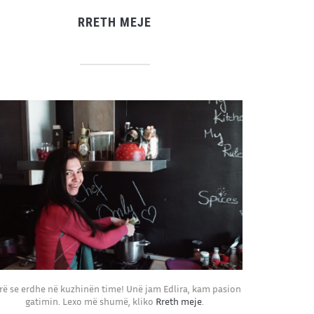
RRETH MEJE
rë se erdhe në kuzhinën time! Unë jam Edlira, kam pasion
gatimin. Lexo më shumë, kliko
Rreth meje
.