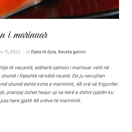
 i marinuar
y 15, 2023
in
Pjata të dyta
,
Receta gatimi
hije të veçantë, atëherë salmon i marinuar vetë në
ë shumë i thjeshtë në këtë recetë. Do ju nevojiten
 më shumë është koha e marinimit, 48 orë në frigorifer.
ë, prandaj duhet hequr uji sa herë e shihni pjatën ku
pas here gjatë 48 orëve të marinimit.