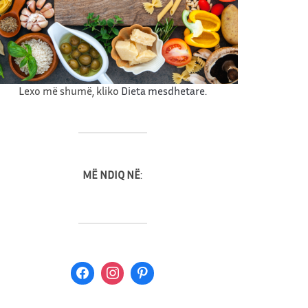
ç
e
Lexo më shumë, kliko
Dieta mesdhetare.
MË NDIQ NË
: