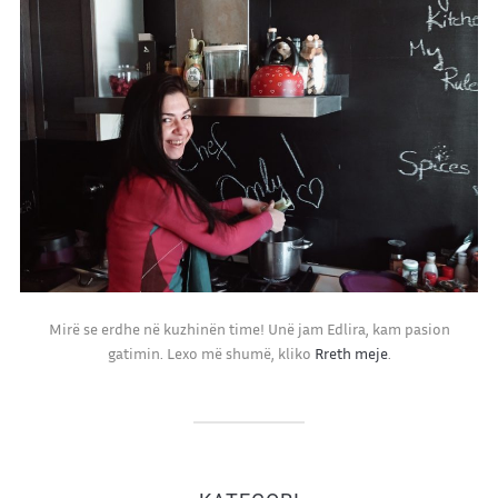
Mirë se erdhe në kuzhinën time! Unë jam Edlira, kam pasion
gatimin. Lexo më shumë, kliko
Rreth meje
.