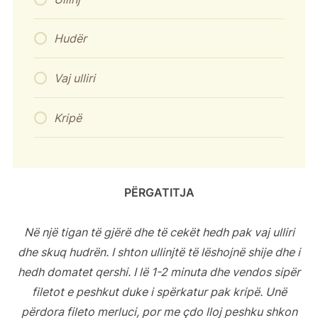
Hudër
Vaj ulliri
Kripë
PËRGATITJA
Në një tigan të gjërë dhe të cekët hedh pak vaj ulliri
dhe skuq hudrën. I shton ullinjtë të lëshojnë shije dhe i
hedh domatet qershi. I lë 1-2 minuta dhe vendos sipër
filetot e peshkut duke i spërkatur pak kripë. Unë
përdora fileto merluci, por me çdo lloj peshku shkon