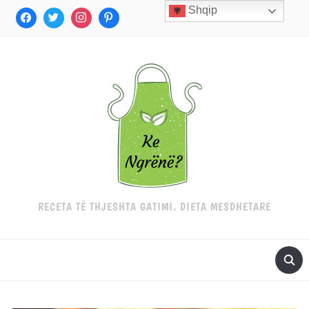
Shqip
RECETA TË THJESHTA GATIMI. DIETA MESDHETARE