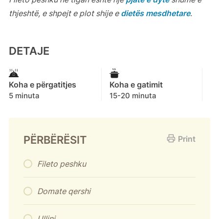
thjeshtë, e shpejt e plot shije e
dietës mesdhetare
.
DETAJE
Koha e përgatitjes
Koha e gatimit
5 minuta
15-20 minuta
PËRBËRËSIT
Print
Fileto peshku
Domate qershi
Ullinj