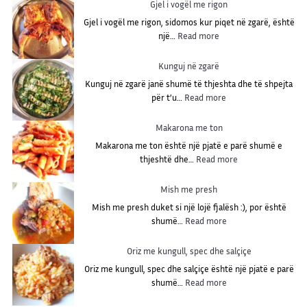
Gjel i vogël me rigon
Gjel i vogël me rigon, sidomos kur piqet në zgarë, është
:
një…
Read more
G
j
Kunguj në zgarë
e
Kunguj në zgarë janë shumë të thjeshta dhe të shpejta
l
:
për t’u…
Read more
i
K
v
u
Makarona me ton
o
n
g
Makarona me ton është një pjatë e parë shumë e
g
ë
:
thjeshtë dhe…
Read more
u
l
M
j
m
a
Mish me presh
n
e
k
ë
Mish me presh duket si një lojë fjalësh :), por është
r
a
z
:
shumë…
Read more
i
r
g
M
g
o
a
i
Oriz me kungull, spec dhe salçiçe
o
n
r
s
n
a
Oriz me kungull, spec dhe salçiçe është një pjatë e parë
ë
h
:
m
shumë…
Read more
m
O
e
e