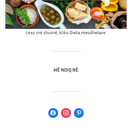
ç
i
ç
e
Lexo më shumë, kliko
Dieta mesdhetare.
MË NDIQ NË
: