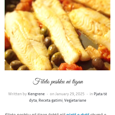
Fileto peshku në tigan
Written by
Kengrene
on
January 29, 2025
in
Pjata të
dyta
,
Receta gatimi
,
Vegjetariane
Fileto peshku në tigan është një
pjatë e dytë
shumë e