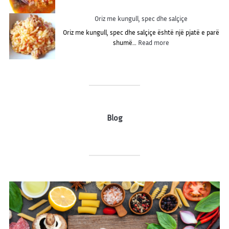
i
r
g
M
g
o
a
i
Oriz me kungull, spec dhe salçiçe
o
n
r
s
n
a
Oriz me kungull, spec dhe salçiçe është një pjatë e parë
ë
h
:
m
shumë…
Read more
m
O
e
e
r
t
p
i
o
r
z
n
e
m
s
e
h
k
Blog
u
n
g
u
l
l
,
s
p
e
c