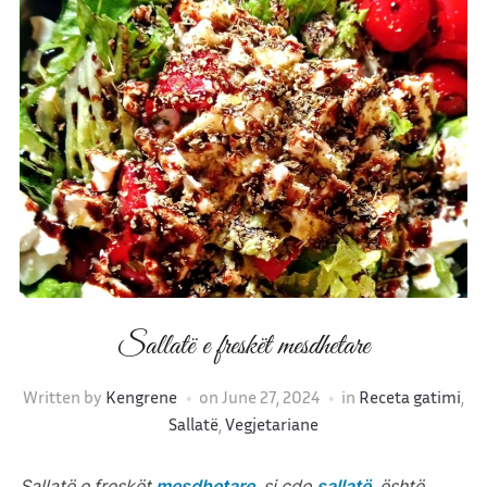
Sallatë e freskët mesdhetare
Written by
Kengrene
on
June 27, 2024
in
Receta gatimi
,
Sallatë
,
Vegjetariane
Sallatë e freskët
mesdhetare
, si çdo
sallatë
, është