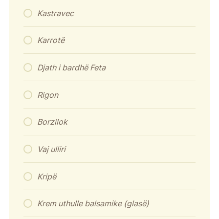
Kastravec
Karrotë
Djath i bardhë Feta
Rigon
Borzilok
Vaj ulliri
Kripë
Krem uthulle balsamike (glasë)