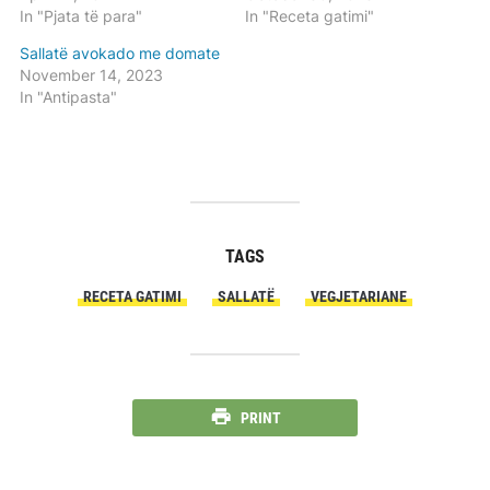
In "Pjata të para"
In "Receta gatimi"
Sallatë avokado me domate
November 14, 2023
In "Antipasta"
TAGS
RECETA GATIMI
SALLATË
VEGJETARIANE
PRINT