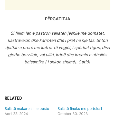
PËRGATITJA
Si fillim lan e pastron sallatën jeshile me domatet,
kastravecin dhe karrotën dhe i pret në një tas. Shton
djathin e prerë me katror të vegjël, i spërkat rigon, disa
gjethe borzilok, vaj ulliri, kripë dhe kremin e uthullës
balsamike ( i shkon shumë). Gati:)!
RELATED
Sallatë makaroni me pesto
Sallatë finoku me portokall
April 22, 2024
October 30, 2023