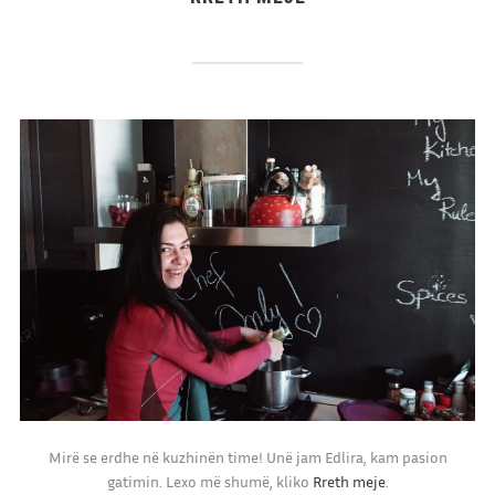
Mirë se erdhe në kuzhinën time! Unë jam Edlira, kam pasion
gatimin. Lexo më shumë, kliko
Rreth meje
.