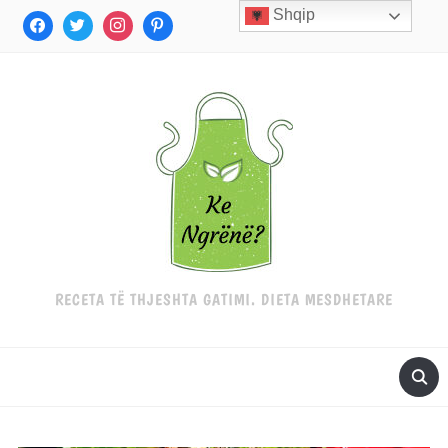
Shqip
RECETA TË THJESHTA GATIMI. DIETA MESDHETARE