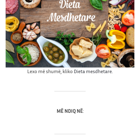
d
h
e
s
a
l
ç
i
ç
e
Lexo më shumë, kliko
Dieta mesdhetare.
MË NDIQ NË
: