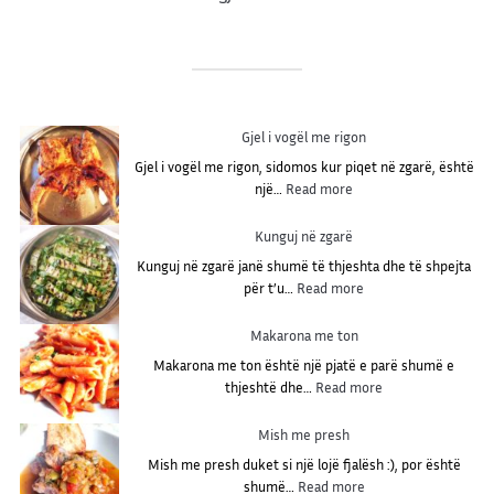
Gjel i vogël me rigon
Gjel i vogël me rigon, sidomos kur piqet në zgarë, është
:
një…
Read more
G
j
Kunguj në zgarë
e
Kunguj në zgarë janë shumë të thjeshta dhe të shpejta
l
:
për t’u…
Read more
i
K
v
u
Makarona me ton
o
n
g
Makarona me ton është një pjatë e parë shumë e
g
ë
:
thjeshtë dhe…
Read more
u
l
M
j
m
a
Mish me presh
n
e
k
ë
Mish me presh duket si një lojë fjalësh :), por është
r
a
z
:
shumë…
Read more