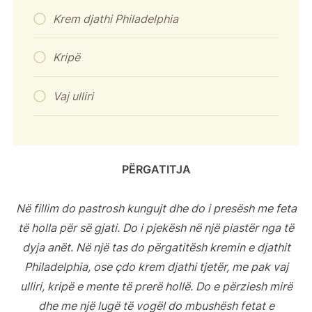
Krem djathi Philadelphia
Kripë
Vaj ulliri
PËRGATITJA
Në fillim do pastrosh kungujt dhe do i presësh me feta
të holla për së gjati. Do i pjekësh në një piastër nga të
dyja anët. Në një tas do përgatitësh kremin e djathit
Philadelphia, ose çdo krem djathi tjetër, me pak vaj
ulliri, kripë e mente të prerë hollë. Do e përziesh mirë
dhe me një lugë të vogël do mbushësh fetat e