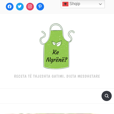
Shqip
RECETA TË THJESHTA GATIMI. DIETA MESDHETARE