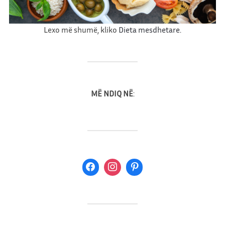
ç
e
Lexo më shumë, kliko
Dieta mesdhetare.
MË NDIQ NË
: