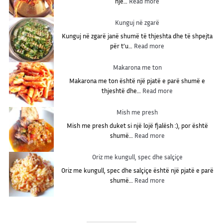
:
një…
Read more
G
j
Kunguj në zgarë
e
Kunguj në zgarë janë shumë të thjeshta dhe të shpejta
l
:
për t’u…
Read more
i
K
v
u
Makarona me ton
o
n
g
Makarona me ton është një pjatë e parë shumë e
g
ë
:
thjeshtë dhe…
Read more
u
l
M
j
m
a
Mish me presh
n
e
k
ë
Mish me presh duket si një lojë fjalësh :), por është
r
a
z
:
shumë…
Read more
i
r
g
M
g
o
a
i
Oriz me kungull, spec dhe salçiçe
o
n
r
s
n
a
Oriz me kungull, spec dhe salçiçe është një pjatë e parë
ë
h
:
m
shumë…
Read more
m
O
e
e
r
t
p
i
o
r
z
n