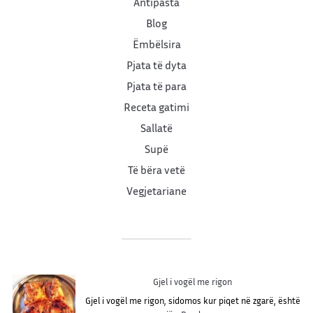
Antipasta
Blog
Ëmbëlsira
Pjata të dyta
Pjata të para
Receta gatimi
Sallatë
Supë
Të bëra vetë
Vegjetariane
Gjel i vogël me rigon
Gjel i vogël me rigon, sidomos kur piqet në zgarë, është