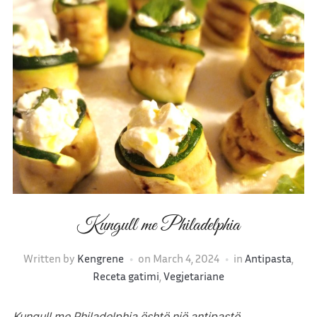
Kungull me Philadelphia
Written by
Kengrene
on
March 4, 2024
in
Antipasta
,
Receta gatimi
,
Vegjetariane
Kungull me Philadelphia është një antipastë