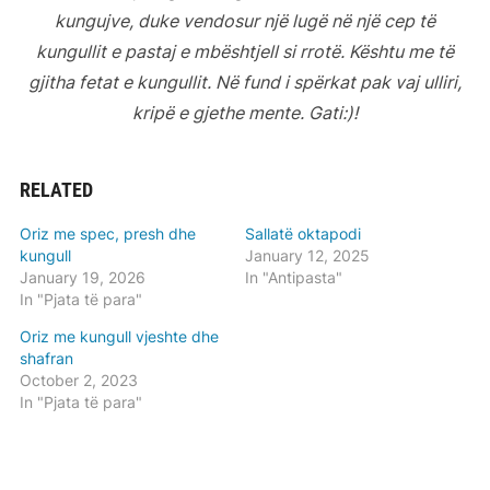
kungujve, duke vendosur një lugë në një cep të
kungullit e pastaj e mbështjell si rrotë. Kështu me të
gjitha fetat e kungullit. Në fund i spërkat pak vaj ulliri,
kripë e gjethe mente. Gati:)!
RELATED
Oriz me spec, presh dhe
Sallatë oktapodi
kungull
January 12, 2025
January 19, 2026
In "Antipasta"
In "Pjata të para"
Oriz me kungull vjeshte dhe
shafran
October 2, 2023
In "Pjata të para"