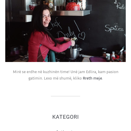
Mirë se erdhe në kuzhinën time! Unë jam Edlira, kam pasion
gatimin. Lexo më shumë, kliko
Rreth meje
.
KATEGORI