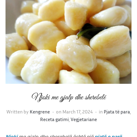
Njoki me gjalp dhe sherebelë
Written by
Kengrene
on
March 17, 2024
in
Pjata të para
,
Receta gatimi
,
Vegjetariane
Njoki
me gjalp dhe sherebelë është një
pjatë e parë