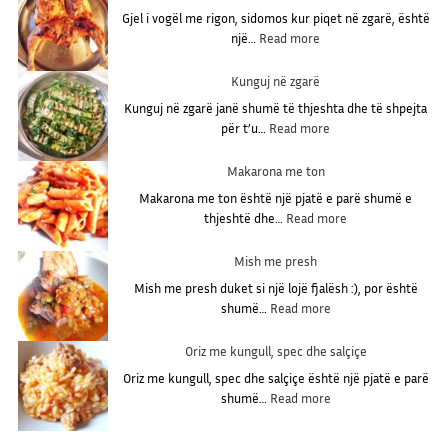
Gjel i vogël me rigon, sidomos kur piqet në zgarë, është
:
një…
Read more
G
j
Kunguj në zgarë
e
Kunguj në zgarë janë shumë të thjeshta dhe të shpejta
l
:
për t’u…
Read more
i
K
v
u
Makarona me ton
o
n
g
Makarona me ton është një pjatë e parë shumë e
g
ë
:
thjeshtë dhe…
Read more
u
l
M
j
m
a
Mish me presh
n
e
k
ë
Mish me presh duket si një lojë fjalësh :), por është
r
a
z
:
shumë…
Read more
i
r
g
M
g
o
a
i
Oriz me kungull, spec dhe salçiçe
o
n
r
s
n
a
Oriz me kungull, spec dhe salçiçe është një pjatë e parë
ë
h
:
m
shumë…
Read more
m
O
e
e
r
t
p