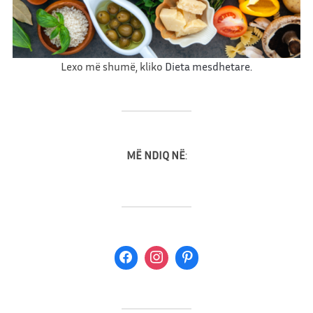
ç
i
ç
e
Lexo më shumë, kliko
Dieta mesdhetare.
MË NDIQ NË
: