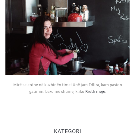
Mirë se erdhe në kuzhinën time! Unë jam Edlira, kam pasion
gatimin. Lexo më shumë, kliko
Rreth meje
.
KATEGORI