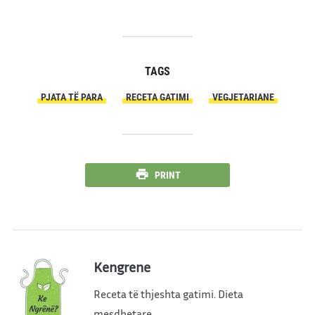
TAGS
PJATA TË PARA
RECETA GATIMI
VEGJETARIANE
PRINT
Kengrene
Receta të thjeshta gatimi. Dieta
mesdhetare