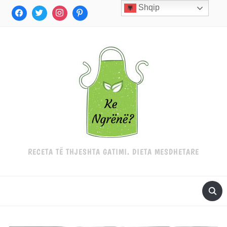
Shqip
RECETA TË THJESHTA GATIMI. DIETA MESDHETARE