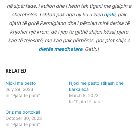
në sipërfaqe, i kullon dhe i hedh tek tigani me gjalpin e
sherebelën. I shton pak nga uji ku u zien
njoki
, pak
djath të grirë Parmigiano dhe i përzien mirë derisa të
krijohet një krem, që i jep te gjithë shijen kësaj pjate
kaq të thjeshtë, me kaq pak përbërës, por plot shije e
dietës mesdhetare
. Gati:)!
RELATED
Njoki me pesto
Njoki me pesto stikash dhe
July 29, 2023
karkaleca
In "Pjata të para"
March 8, 2023
In "Pjata të para"
Oriz me portokall
October 30, 2023
In "Pjata të para"