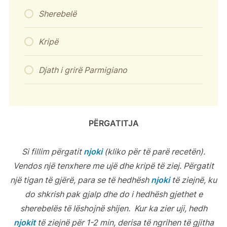
Sherebelë
Kripë
Djath i grirë Parmigiano
PËRGATITJA
Si fillim përgatit
njoki
(kliko për të parë recetën).
Vendos një tenxhere me ujë dhe kripë të ziej. Përgatit
një tigan të gjërë, para se të hedhësh
njoki
të ziejnë, ku
do shkrish pak gjalp dhe do i hedhësh gjethet e
sherebelës të lëshojnë shijen. Kur ka zier uji, hedh
njokit
të ziejnë për 1-2 min, derisa të ngrihen të gjitha